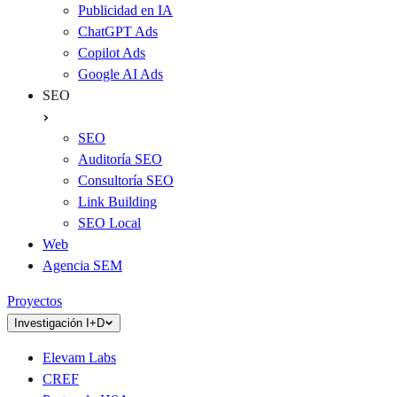
Publicidad en IA
ChatGPT Ads
Copilot Ads
Google AI Ads
SEO
SEO
Auditoría SEO
Consultoría SEO
Link Building
SEO Local
Web
Agencia SEM
Proyectos
Investigación I+D
Elevam Labs
CREF