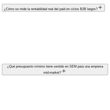
¿Cómo se mide la rentabilidad real del paid en ciclos B2B largos?
Conectando Google Ads con el CRM y modelando atribución
multitouch, no last-click. Hay que medir contribución a pipeline,
payback period real y LTV por segmento. No conversiones
inmediatas. Sin esa conexión, las decisiones se toman sobre métricas
de plataforma que no reflejan lo que pasa en negocio. En ciclos B2B
de 60 a 180 días, el ROAS de Google Ads cuenta una historia que
casi siempre está incompleta.
¿Qué presupuesto mínimo tiene sentido en SEM para una empresa
mid-market?
Depende del ciclo de compra, del CAC objetivo y del tamaño del
mercado. No de una cifra estándar. Por debajo de cierto umbral, el
algoritmo no tiene datos suficientes para optimizar y la inversión se
diluye. En la mayoría de los casos que vemos, por debajo de 3.000 a
5.000 € mensuales el canal cuesta más en gestión que lo que aporta.