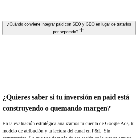
Por encima, depende del sector. La respuesta correcta empieza por el
P&L.
¿Cuándo conviene integrar paid con SEO y GEO en lugar de tratarlos
por separado?
Casi siempre. Los canales se influyen entre sí: lo que rankea
orgánicamente baja el coste del paid de marca, y lo que aprendemos
en paid afina la estrategia de contenidos orgánicos. Tratarlos como
silos es caro. Integrarlos exige una capa de consultoría por encima
de los tres canales, no tres agencias coordinando entre sí. En
Elevam, paid, SEO y GEO los lleva el mismo consultor.
¿Quieres saber si tu inversión en paid está
construyendo o quemando margen?
En la evaluación estratégica analizamos tu cuenta de Google Ads, tu
modelo de atribución y tu lectura del canal en P&L. Sin