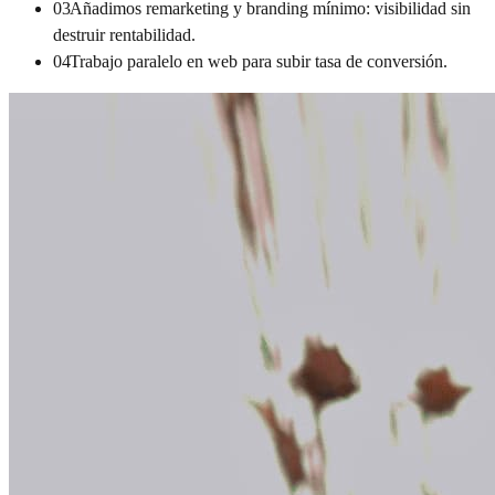
03
Añadimos remarketing y branding mínimo: visibilidad sin
destruir rentabilidad.
04
Trabajo paralelo en web para subir tasa de conversión.