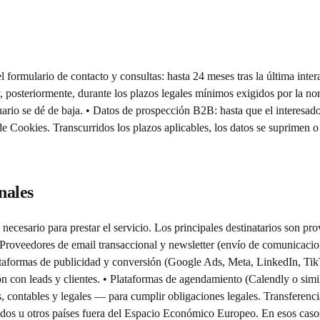
 formulario de contacto y consultas: hasta 24 meses tras la última intera
o y, posteriormente, durante los plazos legales mínimos exigidos por la 
suario se dé de baja. • Datos de prospección B2B: hasta que el interesado
a de Cookies. Transcurridos los plazos aplicables, los datos se suprimen
nales
necesario para prestar el servicio. Los principales destinatarios son p
Proveedores de email transaccional y newsletter (envío de comunicacion
 Plataformas de publicidad y conversión (Google Ads, Meta, LinkedIn, 
n con leads y clientes. • Plataformas de agendamiento (Calendly o simi
, contables y legales — para cumplir obligaciones legales. Transferenc
dos u otros países fuera del Espacio Económico Europeo. En esos casos,