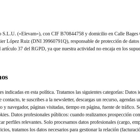
lseo S.L.U. («Elevam»), con CIF B70844758 y domicilio en Calle Bages 6
 Asier López Ruiz (DNI 39960791Q), responsable de protección de dato
rtículo 37 del RGPD, ya que nuestra actividad no encaja en los supue
mos
 indicadas en esta política. Tratamos las siguientes categorías: Datos i
 contacto, te suscribes a la newsletter, descargas un recurso, agendas 
vo y navegador, páginas visitadas, tiempo en página, fuente de tráfico. 
ookies. Datos profesionales públicos: cuando realizamos prospección c
ficar perfiles relevantes. Solo procesamos datos profesionales (cargo, em
ios, tratamos los datos necesarios para gestionar la relación (facturación