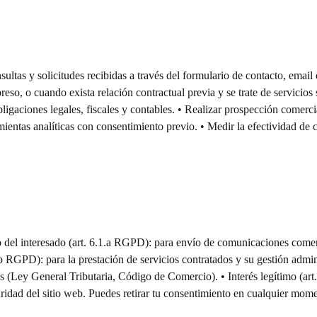
onsultas y solicitudes recibidas a través del formulario de contacto, em
o, o cuando exista relación contractual previa y se trate de servicios si
bligaciones legales, fiscales y contables. • Realizar prospección comerci
ientas analíticas con consentimiento previo. • Medir la efectividad de 
o del interesado (art. 6.1.a RGPD): para envío de comunicaciones comerci
1.b RGPD): para la prestación de servicios contratados y su gestión admi
les (Ley General Tributaria, Código de Comercio). • Interés legítimo (
ridad del sitio web. Puedes retirar tu consentimiento en cualquier momento