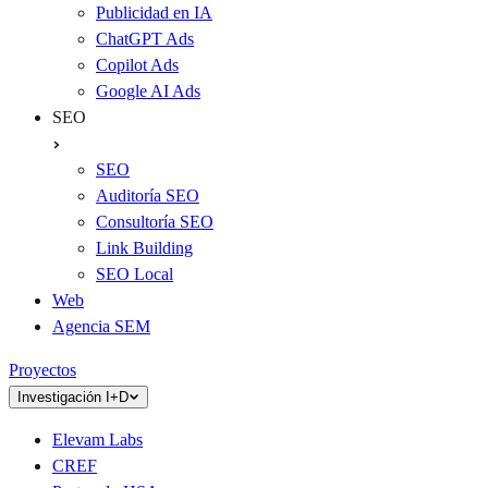
Publicidad en IA
ChatGPT Ads
Copilot Ads
Google AI Ads
SEO
SEO
Auditoría SEO
Consultoría SEO
Link Building
SEO Local
Web
Agencia SEM
Proyectos
Investigación I+D
Elevam Labs
CREF