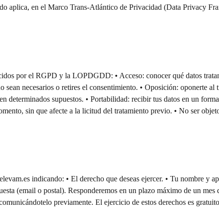
o aplica, en el Marco Trans-Atlántico de Privacidad (Data Privacy Fra
nocidos por el RGPD y la LOPDGDD: • Acceso: conocer qué datos tratamos
o sean necesarios o retires el consentimiento. • Oposición: oponerte al
o en determinados supuestos. • Portabilidad: recibir tus datos en un form
mento, sin que afecte a la licitud del tratamiento previo. • No ser objet
elevam.es indicando: • El derecho que deseas ejercer. • Tu nombre y ape
puesta (email o postal). Responderemos en un plazo máximo de un mes des
omunicándotelo previamente. El ejercicio de estos derechos es gratuito