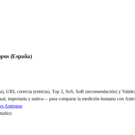
opus (España)
a), URL correcta (estricta), Top 3, SoS, SoR (recomendación) y Valide
al, importada y nativa— para comparar la medición humana con Antr
vs Antropus
studio)