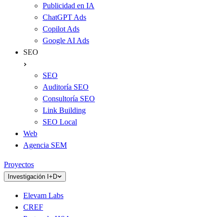
Publicidad en IA
ChatGPT Ads
Copilot Ads
Google AI Ads
SEO
SEO
Auditoría SEO
Consultoría SEO
Link Building
SEO Local
Web
Agencia SEM
Proyectos
Investigación I+D
Elevam Labs
CREF