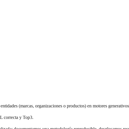
 de entidades (marcas, organizaciones o productos) en motores generati
L correcta y Top3.
alizada: documentamos una metodología reproducible, desglosamos resul