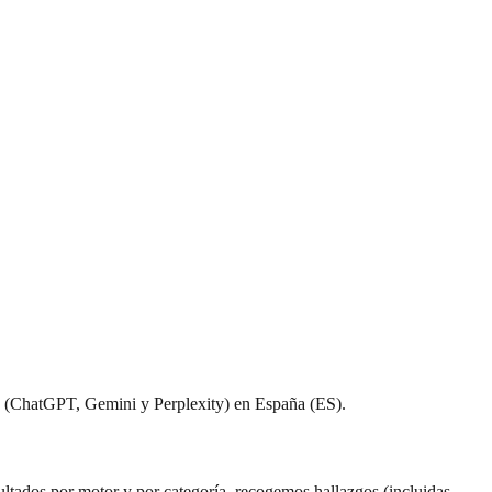
vos (ChatGPT, Gemini y Perplexity) en España (ES).
tados por motor y por categoría, recogemos hallazgos (incluidas