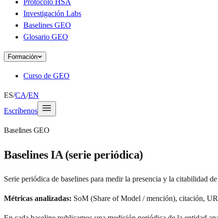
Protocolo HSA
Investigación Labs
Baselines GEO
Glosario GEO
Formación
Curso de GEO
ES
/
CA
/
EN
Escríbenos
Baselines GEO
Baselines IA (serie periódica)
Serie periódica de baselines para medir la presencia y la citabilidad
Métricas analizadas:
SoM (Share of Model / mención), citación, UR
En cada baseline publicamos una medición periódica de la entidad an