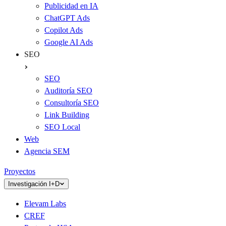
Publicidad en IA
ChatGPT Ads
Copilot Ads
Google AI Ads
SEO
SEO
Auditoría SEO
Consultoría SEO
Link Building
SEO Local
Web
Agencia SEM
Proyectos
Investigación I+D
Elevam Labs
CREF