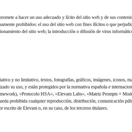
promete a hacer un uso adecuado y lícito del sitio web y de sus contenido
mente prohibidos: el uso del sitio web con fines ilícitos o que perjudi
cionamiento del sitio web; la introducción o difusión de virus informátic
ativo y no limitativo, textos, fotografías, gráficos, imágenes, iconos, 
zado su uso, y están protegidos por la normativa española e internacion
work), «Protocolo HSA», «Elevam Labs», «Matriz Prompts × Modelos» 
eda prohibida cualquier reproducción, distribución, comunicación públi
r escrito de Elevam o, en su caso, de los terceros titulares.