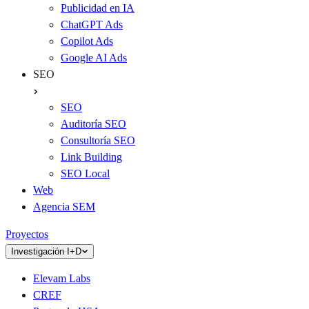
Publicidad en IA
ChatGPT Ads
Copilot Ads
Google AI Ads
SEO
SEO
Auditoría SEO
Consultoría SEO
Link Building
SEO Local
Web
Agencia SEM
Proyectos
Investigación I+D
Elevam Labs
CREF