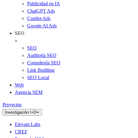
Publicidad en IA
ChatGPT Ads
Copilot Ads
Google AI Ads
SEO
SEO
Auditoría SEO
Consultoría SEO
Link Building
SEO Local
Web
Agencia SEM
Proyectos
Investigación I+D
Elevam Labs
CREF