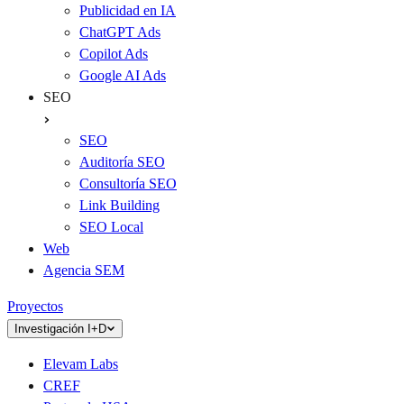
Publicidad en IA
ChatGPT Ads
Copilot Ads
Google AI Ads
SEO
SEO
Auditoría SEO
Consultoría SEO
Link Building
SEO Local
Web
Agencia SEM
Proyectos
Investigación I+D
Elevam Labs
CREF