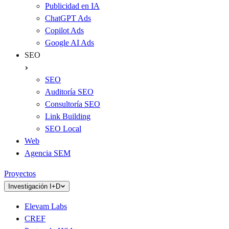
Publicidad en IA
ChatGPT Ads
Copilot Ads
Google AI Ads
SEO
SEO
Auditoría SEO
Consultoría SEO
Link Building
SEO Local
Web
Agencia SEM
Proyectos
Investigación I+D
Elevam Labs
CREF