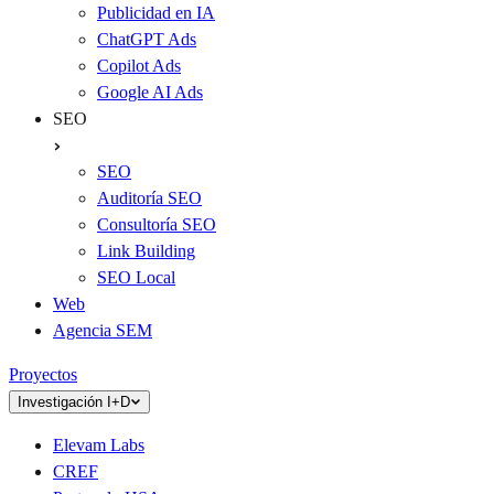
Publicidad en IA
ChatGPT Ads
Copilot Ads
Google AI Ads
SEO
SEO
Auditoría SEO
Consultoría SEO
Link Building
SEO Local
Web
Agencia SEM
Proyectos
Investigación I+D
Elevam Labs
CREF