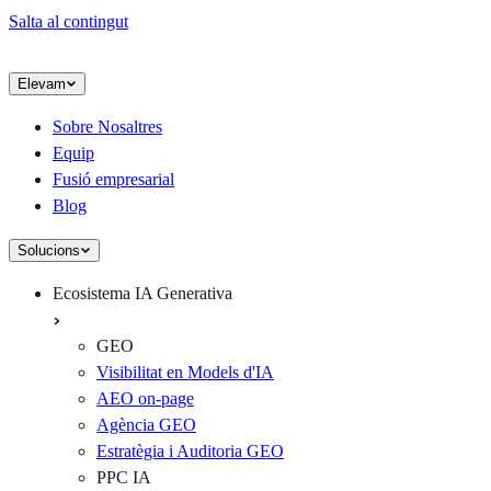
Salta al contingut
Elevam
Sobre Nosaltres
Equip
Fusió empresarial
Blog
Solucions
Ecosistema IA Generativa
GEO
Visibilitat en Models d'IA
AEO on-page
Agència GEO
Estratègia i Auditoria GEO
PPC IA