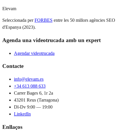
Elevam
Seleccionada per
FORBES
entre les 50 millors agències SEO
d'Espanya (2023).
Agenda una videotrucada amb un expert
Agendar videotrucada
Contacte
info@elevam.es
+34 613 088 633
Carrer Bages 6, 1r 2a
43201 Reus (Tarragona)
Dl-Dv 9:00 — 19:00
LinkedIn
Enllaços