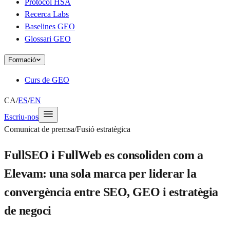
Protocol HSA
Recerca Labs
Baselines GEO
Glossari GEO
Formació
Curs de GEO
CA
/
ES
/
EN
Escriu-nos
Comunicat de premsa
/
Fusió estratègica
FullSEO i FullWeb es consoliden com a
Elevam: una sola marca per liderar la
convergència entre SEO, GEO i estratègia
de negoci