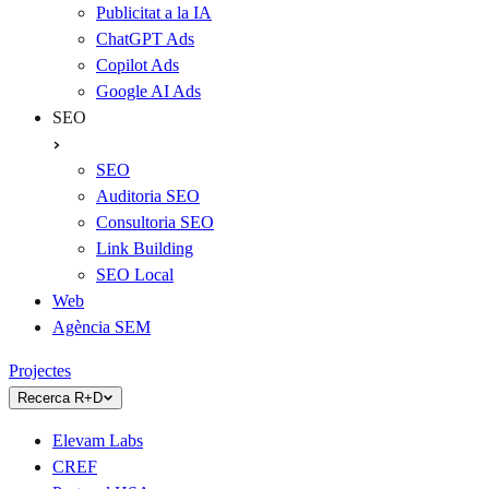
Publicitat a la IA
ChatGPT Ads
Copilot Ads
Google AI Ads
SEO
SEO
Auditoria SEO
Consultoria SEO
Link Building
SEO Local
Web
Agència SEM
Projectes
Recerca R+D
Elevam Labs
CREF