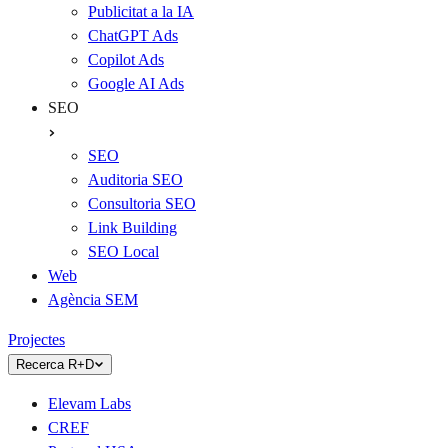
Publicitat a la IA
ChatGPT Ads
Copilot Ads
Google AI Ads
SEO
SEO
Auditoria SEO
Consultoria SEO
Link Building
SEO Local
Web
Agència SEM
Projectes
Recerca R+D
Elevam Labs
CREF