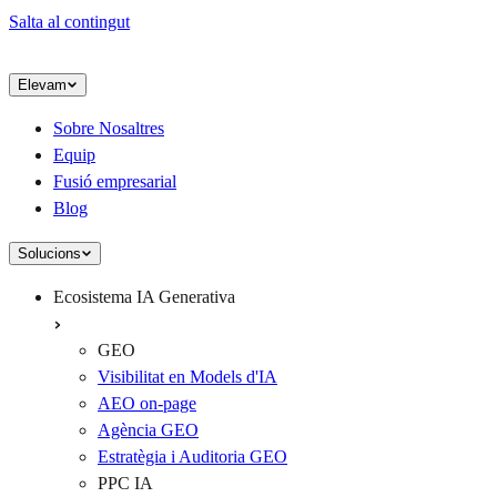
Salta al contingut
Elevam
Sobre Nosaltres
Equip
Fusió empresarial
Blog
Solucions
Ecosistema IA Generativa
GEO
Visibilitat en Models d'IA
AEO on-page
Agència GEO
Estratègia i Auditoria GEO
PPC IA