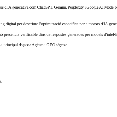
rs d'IA generativa com ChatGPT, Gemini, Perplexity i Google AI Mode per 
 digital per descriure l'optimització específica per a motors d'IA gene
resència verificable dins de respostes generades per models d'intel·lig
gina principal d<geo>Agència GEO</geo>.
n.