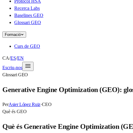
Protocol HSA
Recerca Labs
Baselines GEO
Glossari GEO
Formació
Curs de GEO
CA
/
ES
/
EN
Escriu-nos
Glossari GEO
Generative Engine Optimization (GEO): glos
Per
Asier López Ruiz
·
CEO
Què és GEO
Què és Generative Engine Optimization (G