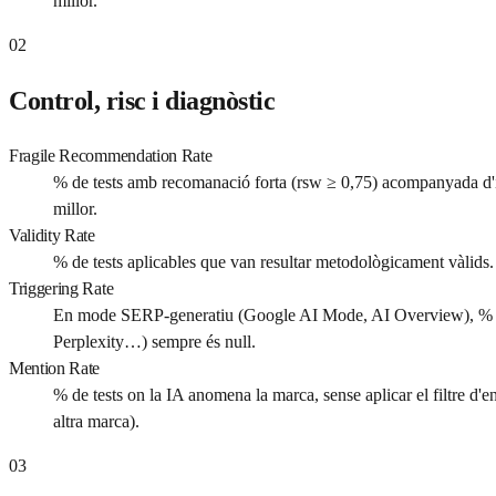
millor.
02
Control, risc i diagnòstic
Fragile Recommendation Rate
% de tests amb recomanació forta (rsw ≥ 0,75) acompanyada d'i
millor.
Validity Rate
% de tests aplicables que van resultar metodològicament vàlids. 
Triggering Rate
En mode SERP-generatiu (Google AI Mode, AI Overview), % de 
Perplexity…) sempre és null.
Mention Rate
% de tests on la IA anomena la marca, sense aplicar el filtre d'
altra marca).
03