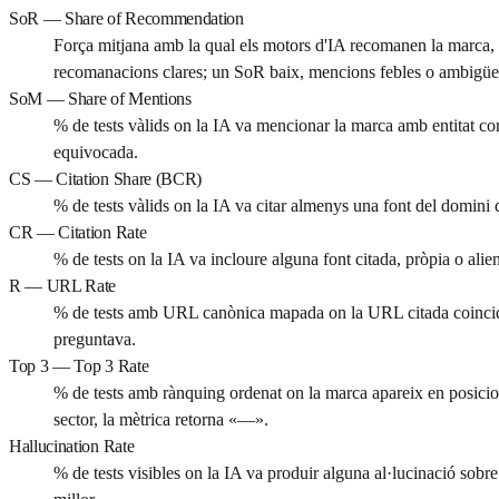
SoR — Share of Recommendation
Força mitjana amb la qual els motors d'IA recomanen la marca, p
recomanacions clares; un SoR baix, mencions febles o ambigüe
SoM — Share of Mentions
% de tests vàlids on la IA va mencionar la marca amb entitat c
equivocada.
CS — Citation Share (BCR)
% de tests vàlids on la IA va citar almenys una font del domini 
CR — Citation Rate
% de tests on la IA va incloure alguna font citada, pròpia o alie
R — URL Rate
% de tests amb URL canònica mapada on la URL citada coincideix 
preguntava.
Top 3 — Top 3 Rate
% de tests amb rànquing ordenat on la marca apareix en posicio
sector, la mètrica retorna «—».
Hallucination Rate
% de tests visibles on la IA va produir alguna al·lucinació sobre 