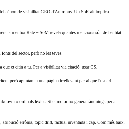
r del cànon de visibilitat GEO d'Antropus. Un SoR alt implica
ferència mentionRate − SoM revela quantes mencions són de l'entitat
fonts del sector, però no les teves.
e et citin a tu. Per a visibilitat via citació, usar CS.
n, però apuntant a una pàgina irrellevant per al que l'usuari
rkdown o ordinals lèxics. Si el motor no genera rànquings per al
s, atribució errònia, topic drift, factual inventada i cap. Com més baix,