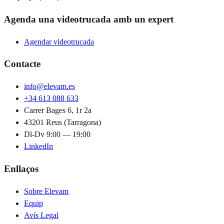
Agenda una videotrucada amb un expert
Agendar videotrucada
Contacte
info@elevam.es
+34 613 088 633
Carrer Bages 6, 1r 2a
43201 Reus (Tarragona)
Dl-Dv 9:00 — 19:00
LinkedIn
Enllaços
Sobre Elevam
Equip
Avís Legal