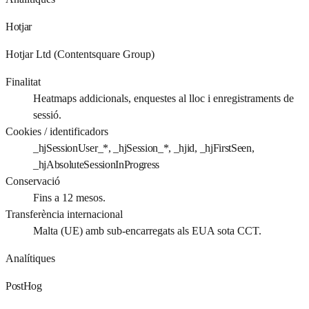
Hotjar
Hotjar Ltd (Contentsquare Group)
Finalitat
Heatmaps addicionals, enquestes al lloc i enregistraments de
sessió.
Cookies / identificadors
_hjSessionUser_*, _hjSession_*, _hjid, _hjFirstSeen,
_hjAbsoluteSessionInProgress
Conservació
Fins a 12 mesos.
Transferència internacional
Malta (UE) amb sub-encarregats als EUA sota CCT.
Analítiques
PostHog