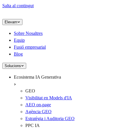
Salta al contingut
Elevam
Sobre Nosaltres
Equip
Fusió empresarial
Blog
Solucions
Ecosistema IA Generativa
GEO
Visibilitat en Models d'IA
AEO on-page
Agència GEO
Estratègia i Auditoria GEO
PPC IA