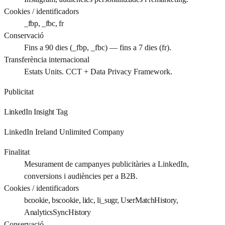
Cookies / identificadors
_fbp, _fbc, fr
Conservació
Fins a 90 dies (_fbp, _fbc) — fins a 7 dies (fr).
Transferència internacional
Estats Units. CCT + Data Privacy Framework.
Publicitat
LinkedIn Insight Tag
LinkedIn Ireland Unlimited Company
Finalitat
Mesurament de campanyes publicitàries a LinkedIn,
conversions i audiències per a B2B.
Cookies / identificadors
bcookie, bscookie, lidc, li_sugr, UserMatchHistory,
AnalyticsSyncHistory
Conservació