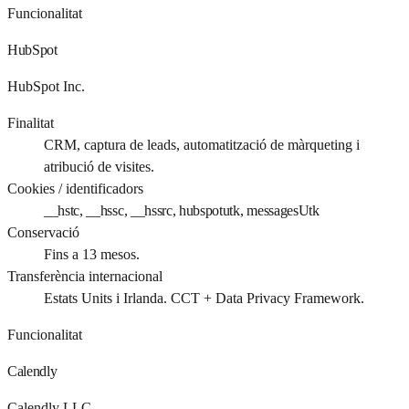
Funcionalitat
HubSpot
HubSpot Inc.
Finalitat
CRM, captura de leads, automatització de màrqueting i
atribució de visites.
Cookies / identificadors
__hstc, __hssc, __hssrc, hubspotutk, messagesUtk
Conservació
Fins a 13 mesos.
Transferència internacional
Estats Units i Irlanda. CCT + Data Privacy Framework.
Funcionalitat
Calendly
Calendly LLC