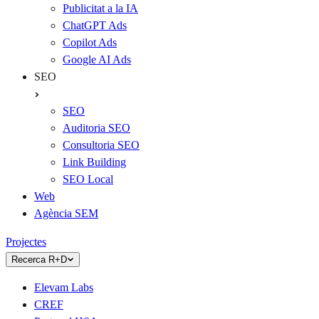
Publicitat a la IA
ChatGPT Ads
Copilot Ads
Google AI Ads
SEO
SEO
Auditoria SEO
Consultoria SEO
Link Building
SEO Local
Web
Agència SEM
Projectes
Recerca R+D
Elevam Labs
CREF