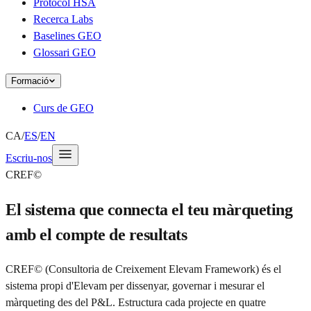
Protocol HSA
Recerca Labs
Baselines GEO
Glossari GEO
Formació
Curs de GEO
CA
/
ES
/
EN
Escriu-nos
CREF©
El sistema que connecta el teu màrqueting
amb el compte de resultats
CREF© (Consultoria de Creixement Elevam Framework) és el
sistema propi d'Elevam per dissenyar, governar i mesurar el
màrqueting des del P&L. Estructura cada projecte en quatre