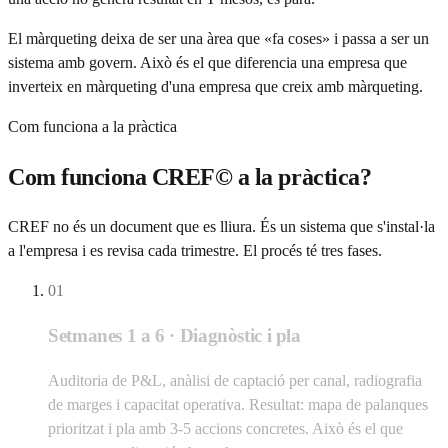
El màrqueting deixa de ser una àrea que «fa coses» i passa a ser un
sistema amb govern. Això és el que diferencia una empresa que
inverteix en màrqueting d'una empresa que creix amb màrqueting.
Com funciona a la pràctica
Com funciona CREF© a la pràctica?
CREF no és un document que es lliura. És un sistema que s'instal·la
a l'empresa i es revisa cada trimestre. El procés té tres fases.
01
Setmanes 1 a 6 · Diagnòstic i pla
Auditoria de P&L, anàlisi de captació per canal, radiografia
de marges i capacitat operativa. Resultat: mapa de palanques
prioritzat i pla amb 3-5 accions concretes. Això és el que