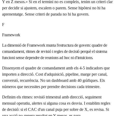
Y en Z mesos.» Si en el termini no es compleix, tenim un criteri clar
per decidir si ajustem, escalem o parem. Sense hipòtesi no hi ha
aprenentatge. Sense criteri de parada no hi ha govern.
F
Framework
La dimensió de Framework munta l'estructura de govern: quadre de
comandament, ritmes de revisió i regles de decisió perquè el sistema
funcioni sense dependre de reunions ad hoc ni d'intuïcions.
Dissenyem el quadre de comandament amb els 4-5 indicadors que
importen a direcció. Cost d'adquisició, pipeline, marge per canal,
conversió, recurrència. No un dashboard amb 40 gràfiques. Els
números que necessites per prendre decisions cada trimestre.
Definim els ritmes: revisió trimestral amb direcció, seguiment
mensual operatiu, alertes si alguna cosa es desvia. I establim regles
de decisió: si el CAC d'un canal puja per sobre de X, es revisa. Si
una acció no genera resultat en Y mesos, es para.