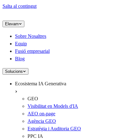
Salta al contingut
Elevam
Sobre Nosaltres
Equip
Fusió empresarial
Blog
Solucions
Ecosistema IA Generativa
GEO
Visibilitat en Models d'IA
AEO on-page
Agència GEO
Estratègia i Auditoria GEO
PPC IA