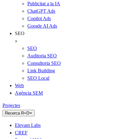
Publicitat a la IA
ChatGPT Ads
Copilot Ads
Google AI Ads
SEO
SEO
Auditoria SEO
Consultoria SEO
Link Building
SEO Local
Web
Agència SEM
Projectes
Recerca R+D
Elevam Labs
CREF