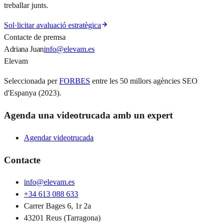
treballar junts.
Sol·licitar avaluació estratègica
Contacte de premsa
Adriana Juan
info@elevam.es
Elevam
Seleccionada per
FORBES
entre les 50 millors agències SEO
d'Espanya (2023).
Agenda una videotrucada amb un expert
Agendar videotrucada
Contacte
info@elevam.es
+34 613 088 633
Carrer Bages 6, 1r 2a
43201 Reus (Tarragona)