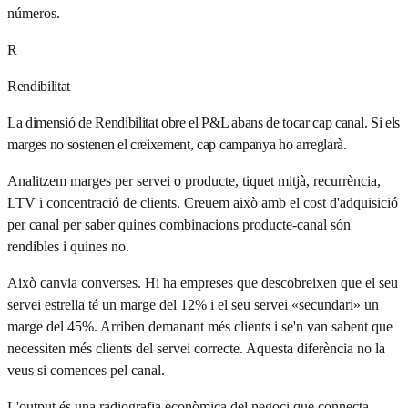
números.
R
Rendibilitat
La dimensió de Rendibilitat obre el P&L abans de tocar cap canal. Si els
marges no sostenen el creixement, cap campanya ho arreglarà.
Analitzem marges per servei o producte, tiquet mitjà, recurrència,
LTV i concentració de clients. Creuem això amb el cost d'adquisició
per canal per saber quines combinacions producte-canal són
rendibles i quines no.
Això canvia converses. Hi ha empreses que descobreixen que el seu
servei estrella té un marge del 12% i el seu servei «secundari» un
marge del 45%. Arriben demanant més clients i se'n van sabent que
necessiten més clients del servei correcte. Aquesta diferència no la
veus si comences pel canal.
L'output és una radiografia econòmica del negoci que connecta