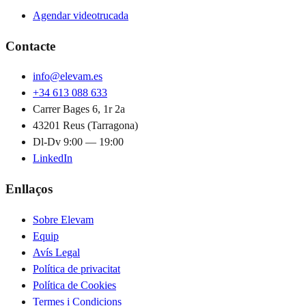
Agendar videotrucada
Contacte
info@elevam.es
+34 613 088 633
Carrer Bages 6, 1r 2a
43201 Reus (Tarragona)
Dl-Dv 9:00 — 19:00
LinkedIn
Enllaços
Sobre Elevam
Equip
Avís Legal
Política de privacitat
Política de Cookies
Termes i Condicions