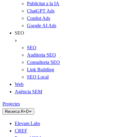
Publicitat a la IA
ChatGPT Ads
Copilot Ads
Google AI Ads
SEO
SEO
Auditoria SEO
Consultoria SEO
Link Building
SEO Local
Web
Agència SEM
Projectes
Recerca R+D
Elevam Labs
CREF