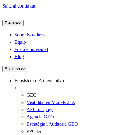
Salta al contingut
Elevam
Sobre Nosaltres
Equip
Fusió empresarial
Blog
Solucions
Ecosistema IA Generativa
GEO
Visibilitat en Models d'IA
AEO on-page
Agència GEO
Estratègia i Auditoria GEO
PPC IA