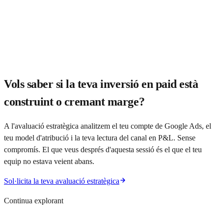
Gairebé sempre. Els canals s'influencien entre si: el que rankeja
orgànicament baixa el cost del paid de marca, i el que aprenem en
paid afina l'estratègia de continguts orgànics. Tractar-los com a
sitges és car. Integrar-los exigeix una capa de consultoria per sobre
dels tres canals, no tres agències coordinant entre si. A Elevam, paid,
SEO i GEO els porta el mateix consultor.
Vols saber si la teva inversió en paid està
construint o cremant marge?
A l'avaluació estratègica analitzem el teu compte de Google Ads, el
teu model d'atribució i la teva lectura del canal en P&L. Sense
compromís. El que veus després d'aquesta sessió és el que el teu
equip no estava veient abans.
Sol·licita la teva avaluació estratègica
Continua explorant