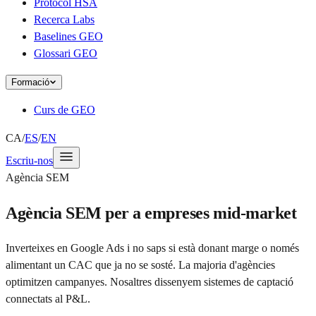
Protocol HSA
Recerca Labs
Baselines GEO
Glossari GEO
Formació
Curs de GEO
CA
/
ES
/
EN
Escriu-nos
Agència SEM
Agència SEM per a empreses mid-market
Inverteixes en Google Ads i no saps si està donant marge o només
alimentant un CAC que ja no se sosté. La majoria d'agències
optimitzen campanyes. Nosaltres dissenyem sistemes de captació
connectats al P&L.