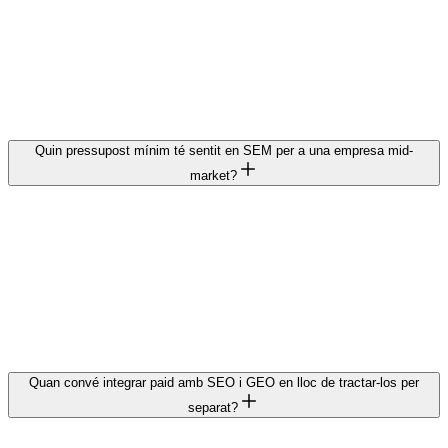
payback period real i LTV per segment. No conversions
immediates. Sense aquesta connexió, les decisions es prenen sobre
mètriques de plataforma que no reflecteixen el que passa al negoci.
En cicles B2B de 60 a 180 dies, el ROAS de Google Ads explica
una història que gairebé sempre està incompleta.
Quin pressupost mínim té sentit en SEM per a una empresa mid-
market?
Depèn del cicle de compra, del CAC objectiu i de la mida del
mercat. No d'una xifra estàndard. Per sota d'un cert llindar,
l'algoritme no té dades suficients per optimitzar i la inversió es
dilueix. En la majoria de casos que veiem, per sota de 3.000 a 5.000
€ mensuals el canal costa més en gestió que el que aporta. Per sobre,
depèn del sector. La resposta correcta comença pel P&L.
Quan convé integrar paid amb SEO i GEO en lloc de tractar-los per
separat?