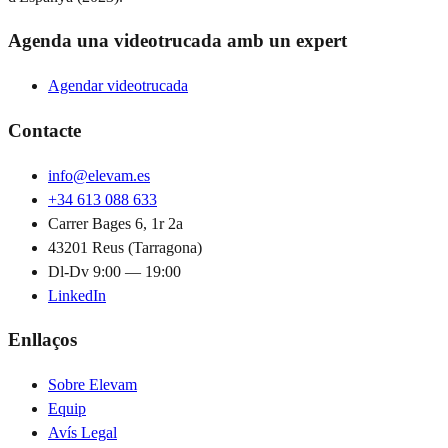
Agenda una videotrucada amb un expert
Agendar videotrucada
Contacte
info@elevam.es
+34 613 088 633
Carrer Bages 6, 1r 2a
43201 Reus (Tarragona)
Dl-Dv 9:00 — 19:00
LinkedIn
Enllaços
Sobre Elevam
Equip
Avís Legal