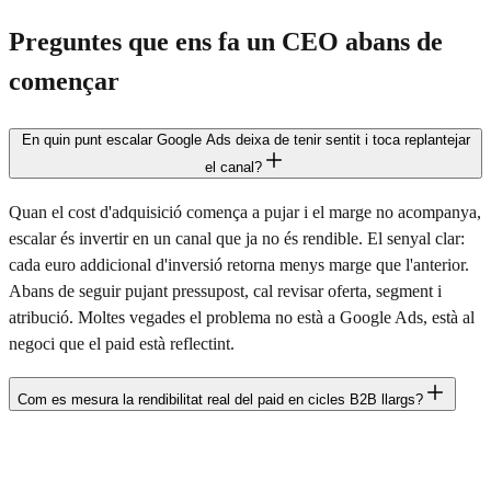
Preguntes que ens fa un CEO abans de
començar
En quin punt escalar Google Ads deixa de tenir sentit i toca replantejar
el canal?
Quan el cost d'adquisició comença a pujar i el marge no acompanya,
escalar és invertir en un canal que ja no és rendible. El senyal clar:
cada euro addicional d'inversió retorna menys marge que l'anterior.
Abans de seguir pujant pressupost, cal revisar oferta, segment i
atribució. Moltes vegades el problema no està a Google Ads, està al
negoci que el paid està reflectint.
Com es mesura la rendibilitat real del paid en cicles B2B llargs?
Connectant Google Ads amb el CRM i modelant atribució
multitouch, no last-click. Cal mesurar contribució a pipeline,