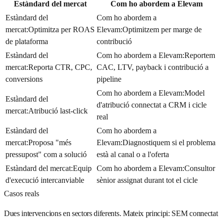
Estàndard del mercat
Com ho abordem a Elevam
Estàndard del
Com ho abordem a
mercat
:
Optimitza per ROAS
Elevam
:
Optimitzem per marge de
de plataforma
contribució
Estàndard del
Com ho abordem a Elevam
:
Reportem
mercat
:
Reporta CTR, CPC,
CAC, LTV, payback i contribució a
conversions
pipeline
Com ho abordem a Elevam
:
Model
Estàndard del
d'atribució connectat a CRM i cicle
mercat
:
Atribució last-click
real
Estàndard del
Com ho abordem a
mercat
:
Proposa "més
Elevam
:
Diagnostiquem si el problema
pressupost" com a solució
està al canal o a l'oferta
Estàndard del mercat
:
Equip
Com ho abordem a Elevam
:
Consultor
d'execució intercanviable
sènior assignat durant tot el cicle
Casos reals
Dues intervencions en sectors diferents. Mateix principi: SEM connectat