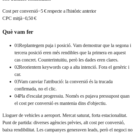
Cost per conversió
−5 € respecte a l'històric anterior
CPC mitjà
−0,50 €
Què vam fer
01
Replantegem puja i posició. Vam demostrar que la segona i
tercera posició eren més rendibles que la primera en aquest
cas concret. Counterintuitiu, però les dades eren clares.
02
Reorientem keywords cap a alta intenció. Fora el genèric i
car.
03
Vam canviar l'atribució: la conversió és la trucada
confirmada, no el clic.
04
Pla d'escalat progressiu. Només es pujava pressupost quan
el cost per conversió es mantenia dins d'objectiu.
Lloguer de vehicles a aeroport. Mercat saturat, forta estacionalitat.
Punt de partida: diverses agències prèvies, alt cost per conversió,
baixa rendibilitat. Les campanyes generaven leads, però el negoci no