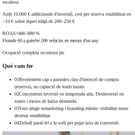
escalava.
Amb 10.000 € addicionals d'inversió, cost per reserva estabilitzat en
~10 € sobre tiquet mitjà de 200–250 €
ROAS
+840–880 %
Flota
de 60 a gairebé 200 vehicles en menys d'un any
Ocupació completa en mesos pic
Què vam fer
01
Reorientem cap a paraules clau d'intenció de compra
(reserva), no captació de leads barats.
02
Concentrem inversió en temporada alta. Desinversió en
zones i mesos de baixa demanda.
03
Vam afegir remarketing i branding mínim: visibilitat sense
destruir rendibilitat.
04
Treball paral·lel a la web per pujar taxa de conversió.