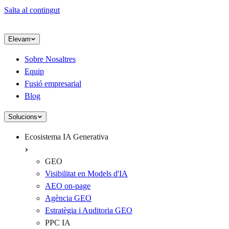
Salta al contingut
Elevam
Sobre Nosaltres
Equip
Fusió empresarial
Blog
Solucions
Ecosistema IA Generativa
GEO
Visibilitat en Models d'IA
AEO on-page
Agència GEO
Estratègia i Auditoria GEO
PPC IA