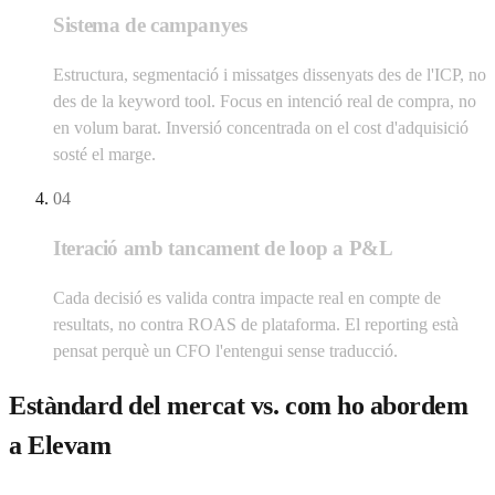
Sistema de campanyes
Estructura, segmentació i missatges dissenyats des de l'ICP, no
des de la keyword tool. Focus en intenció real de compra, no
en volum barat. Inversió concentrada on el cost d'adquisició
sosté el marge.
04
Iteració amb tancament de loop a P&L
Cada decisió es valida contra impacte real en compte de
resultats, no contra ROAS de plataforma. El reporting està
pensat perquè un CFO l'entengui sense traducció.
Estàndard del mercat vs. com ho abordem
a Elevam