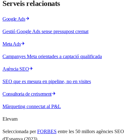
Serveis relacionats
Google Ads
Gestió Google Ads sense pressupost cremat
Meta Ads
Campanyes Meta orientades a captació qualificada
Agència SEO
SEO que es mesura en pipeline, no en visites
Consultoria de creixement
Màrqueting connectat al P&L
Elevam
Seleccionada per
FORBES
entre les 50 millors agències SEO
d'Espanya (2023).