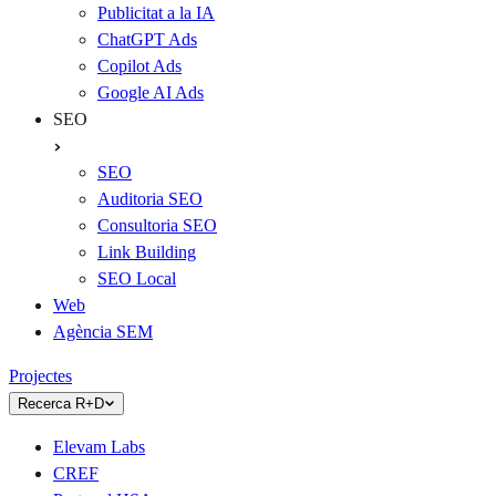
Publicitat a la IA
ChatGPT Ads
Copilot Ads
Google AI Ads
SEO
SEO
Auditoria SEO
Consultoria SEO
Link Building
SEO Local
Web
Agència SEM
Projectes
Recerca R+D
Elevam Labs
CREF