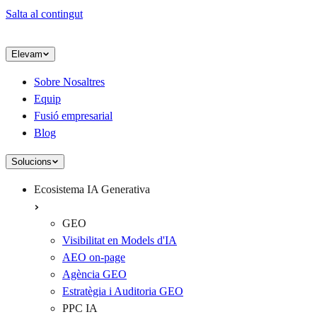
Salta al contingut
Elevam
Sobre Nosaltres
Equip
Fusió empresarial
Blog
Solucions
Ecosistema IA Generativa
GEO
Visibilitat en Models d'IA
AEO on-page
Agència GEO
Estratègia i Auditoria GEO
PPC IA