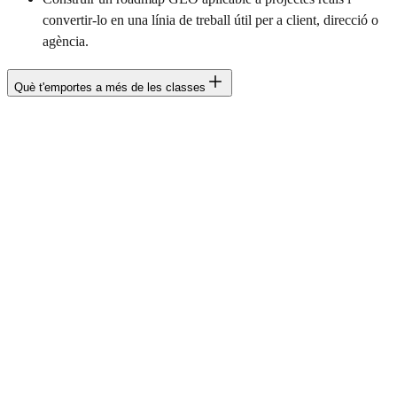
convertir-lo en una línia de treball útil per a client, direcció o
agència.
Què t'emportes a més de les classes
A més de les classes, el Curs GEO inclou eines, plantilles i
estructures per aplicar el que aprens amb criteri en projectes reals.
Plantilla d'Auditoria GEO
Scorecard LLM
Prompt set i sistema d'avaluació
Checklist d'auditoria
Plantilles de priorització ICE/RICE
Entity Map
Roadmap GEO de 90 dies
Playbooks per vertical
SOPs i plantilles de reporting
Frameworks i recursos reutilitzables per a client o equip