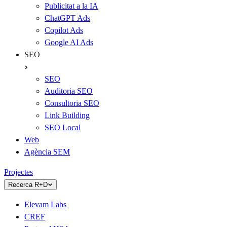
Publicitat a la IA
ChatGPT Ads
Copilot Ads
Google AI Ads
SEO
SEO
Auditoria SEO
Consultoria SEO
Link Building
SEO Local
Web
Agència SEM
Projectes
Recerca R+D
Elevam Labs
CREF