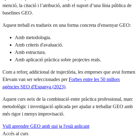
menció, la citació i l’atribució, amb el suport d’una línia pública de
baselines GEO.
Aquest treball es tradueix en una forma concreta d'ensenyar GEO:
Amb metodologia.
Amb criteris d'avaluació.
Amb estructura.
Amb aplicació pràctica sobre projectes reals.
Com a reforç addicional de trajectòria, les empreses que avui formen
Elevam van ser seleccionades per
Forbes entre les 50 millors
agències SEO d'Espanya (2023)
.
Aquest curs neix de la combinació entre pràctica professional, marc
metodològic i investigació aplicada per ajudar a treballar GEO amb
més rigor i menys improvisació.
Vull aprendre GEO amb qui ja l'està aplicant
Accés al curs