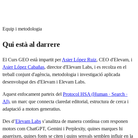
recomana tenir experiència en SEO per aprofitar millor els
continguts tècnics.
El curs no inclou examen, prova final ni avaluació obligatòria.
Equip i metodologia
Qui està al darrere
El Curs GEO està impartit per
Asier López Ruiz
, CEO d'Elevam, i
Asier López Cabañas
, director d'Elevam Labs, i es recolza en el
treball conjunt d'agència, metodologia i investigació aplicada
desenvolupat des d'Elevam i Elevam Labs.
Aquest enfocament parteix del
Protocol HSA (Human · Search ·
AI)
, un marc que connecta claredat editorial, estructura de cerca i
adaptació a motors generatius.
Des d’
Elevam Labs
s’analitza de manera contínua com responen
motors com ChatGPT, Gemini i Perplexity, quines marques hi
apareixen, quines fonts se citen i quins senyals semblen influir en la