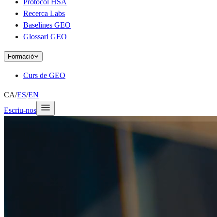
Protocol HSA
Recerca Labs
Baselines GEO
Glossari GEO
Formació
Curs de GEO
CA
/
ES
/
EN
Escriu-nos