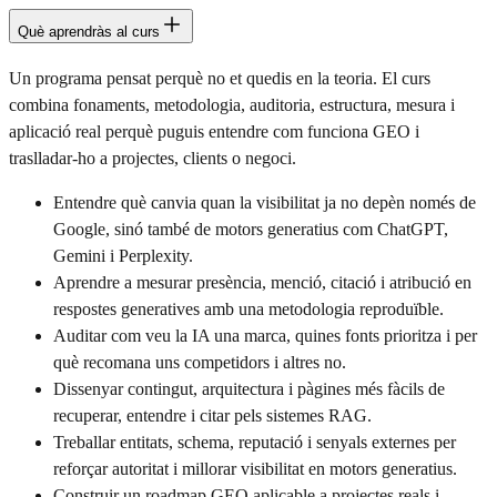
Què aprendràs al curs
Un programa pensat perquè no et quedis en la teoria. El curs
combina fonaments, metodologia, auditoria, estructura, mesura i
aplicació real perquè puguis entendre com funciona GEO i
traslladar-ho a projectes, clients o negoci.
Entendre què canvia quan la visibilitat ja no depèn només de
Google, sinó també de motors generatius com ChatGPT,
Gemini i Perplexity.
Aprendre a mesurar presència, menció, citació i atribució en
respostes generatives amb una metodologia reproduïble.
Auditar com veu la IA una marca, quines fonts prioritza i per
què recomana uns competidors i altres no.
Dissenyar contingut, arquitectura i pàgines més fàcils de
recuperar, entendre i citar pels sistemes RAG.
Treballar entitats, schema, reputació i senyals externes per
reforçar autoritat i millorar visibilitat en motors generatius.
Construir un roadmap GEO aplicable a projectes reals i