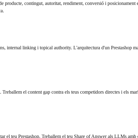
xes de producte, contingut, autoritat, rendiment, conversió i posicionam
ca.
ns, internal linking i topical authority. L'arquitectura d'un Prestashop m
 Treballem el content gap contra els teus competidors directes i els m
itar el teu Prestashop. Treballem el teu Share of Answer als LLMs amb 