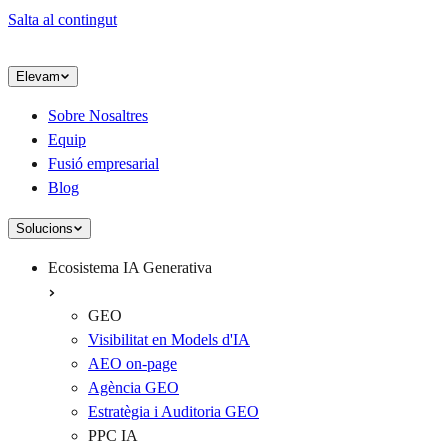
Salta al contingut
Elevam
Sobre Nosaltres
Equip
Fusió empresarial
Blog
Solucions
Ecosistema IA Generativa
GEO
Visibilitat en Models d'IA
AEO on-page
Agència GEO
Estratègia i Auditoria GEO
PPC IA