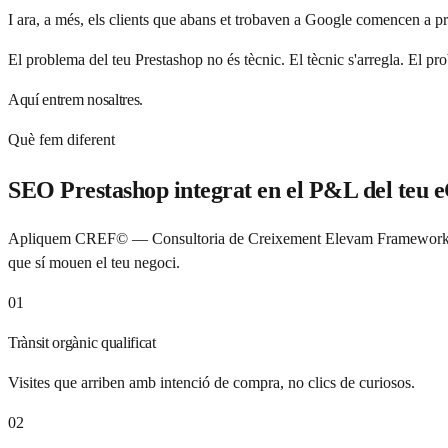
I ara, a més, els clients que abans et trobaven a Google comencen a 
El problema del teu Prestashop no és tècnic. El tècnic s'arregla. El 
Aquí entrem nosaltres.
Què fem diferent
SEO Prestashop integrat en el P&L del teu
Apliquem CREF© — Consultoria de Creixement Elevam Framework — al
que sí mouen el teu negoci.
01
Trànsit orgànic qualificat
Visites que arriben amb intenció de compra, no clics de curiosos.
02