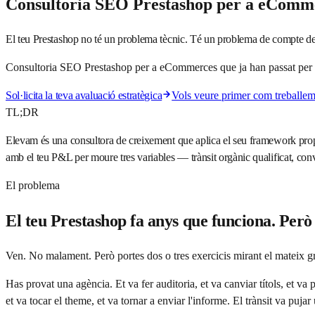
Consultoria SEO Prestashop per a eComm
El teu Prestashop no té un problema tècnic. Té un problema de compte de 
Consultoria SEO Prestashop per a eCommerces que ja han passat per du
Sol·licita la teva avaluació estratègica
Vols veure primer com trebal
TL;DR
Elevam és una consultora de creixement que aplica el seu framework pro
amb el teu P&L per moure tres variables — trànsit orgànic qualificat, 
El problema
El teu Prestashop fa anys que funciona. Però 
Ven. No malament. Però portes dos o tres exercicis mirant el mateix grà
Has provat una agència. Et va fer auditoria, et va canviar títols, et v
et va tocar el theme, et va tornar a enviar l'informe. El trànsit va puja