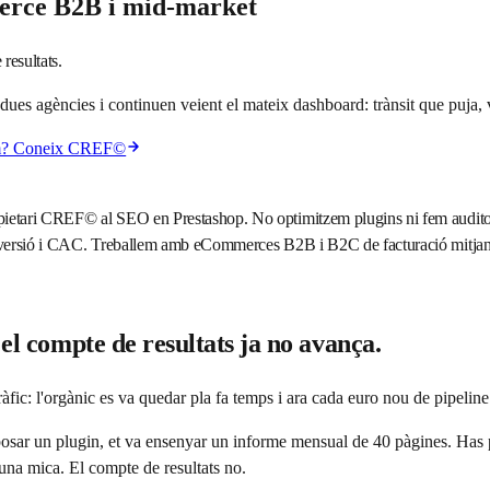
erce B2B i mid-market
resultats.
es agències i continuen veient el mateix dashboard: trànsit que puja,
lem? Coneix CREF©
pietari CREF© al SEO en Prestashop. No optimitzem plugins ni fem auditor
conversió i CAC. Treballem amb eCommerces B2B i B2C de facturació mitjan
el compte de resultats ja no avança.
fic: l'orgànic es va quedar pla fa temps i ara cada euro nou de pipeline
a posar un plugin, et va ensenyar un informe mensual de 40 pàgines. Has p
r una mica. El compte de resultats no.