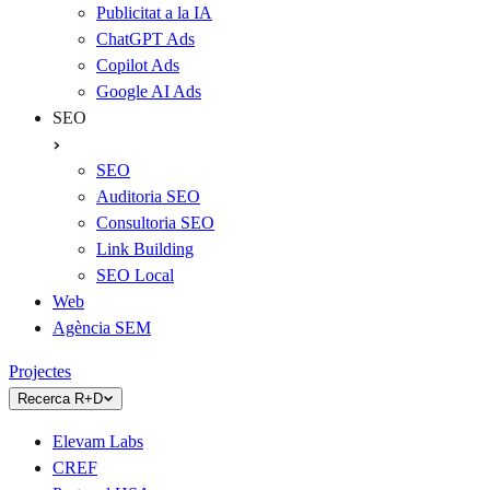
Publicitat a la IA
ChatGPT Ads
Copilot Ads
Google AI Ads
SEO
SEO
Auditoria SEO
Consultoria SEO
Link Building
SEO Local
Web
Agència SEM
Projectes
Recerca R+D
Elevam Labs
CREF