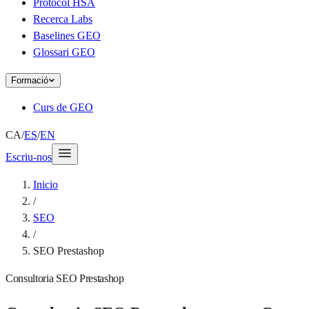
Protocol HSA
Recerca Labs
Baselines GEO
Glossari GEO
Formació
Curs de GEO
CA
/
ES
/
EN
Escriu-nos
Inicio
/
SEO
/
SEO Prestashop
Consultoria SEO Prestashop