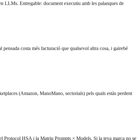
ent en LLMs. Entregable: document executiu amb les palanques de
al pensada costa més facturació que qualsevol altra cosa, i gairebé
arketplaces (Amazon, ManoMano, sectorials) pels quals estàs perdent
el Protocol HSA i la Matriu Prompts × Models. Si la teva marca no se