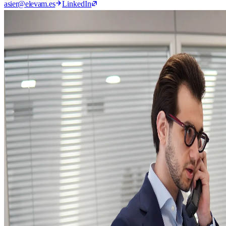
asier@elevam.es
LinkedIn