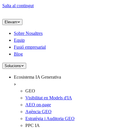
Salta al contingut
Elevam
Sobre Nosaltres
Equip
Fusió empresarial
Blog
Solucions
Ecosistema IA Generativa
GEO
Visibilitat en Models d'IA
AEO on-page
Agència GEO
Estratègia i Auditoria GEO
PPC IA