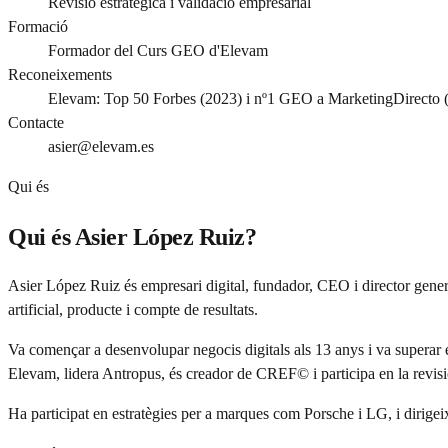
Revisió estratègica i validació empresarial
Formació
Formador del Curs GEO d'Elevam
Reconeixements
Elevam: Top 50 Forbes (2023) i nº1 GEO a MarketingDirecto 
Contacte
asier@elevam.es
Qui és
Qui és Asier López Ruiz?
Asier López Ruiz és empresari digital, fundador, CEO i director gener
artificial, producte i compte de resultats.
Va començar a desenvolupar negocis digitals als 13 anys i va superar e
Elevam, lidera Antropus, és creador de CREF© i participa en la revisi
Ha participat en estratègies per a marques com Porsche i LG, i dirigei