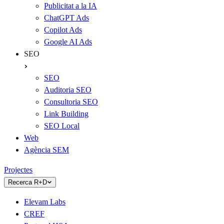
Publicitat a la IA
ChatGPT Ads
Copilot Ads
Google AI Ads
SEO
SEO
Auditoria SEO
Consultoria SEO
Link Building
SEO Local
Web
Agència SEM
Projectes
Recerca R+D
Elevam Labs
CREF