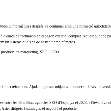
studis d'informàtica i després va continuar amb una formació autodidact
lió d'euros de facturació en el segon exercici complet. Aquest punt de 
com un sistema que s'ha de sostenir amb números.
i i producte en màrqueting, SEO i GEO.
ia de creixement. Ajuda empreses mitjanes a connectar la seva inversi
 entre les 50 millors agències SEO d'Espanya el 2023, i Elevam va obt
er dirigeix l'estratègia, el negoci i el producte.