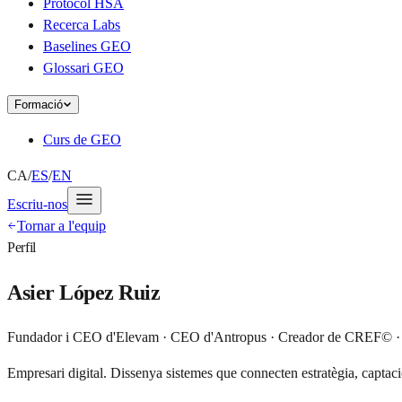
Protocol HSA
Recerca Labs
Baselines GEO
Glossari GEO
Formació
Curs de GEO
CA
/
ES
/
EN
Escriu-nos
Tornar a l'equip
Perfil
Asier López Ruiz
Fundador i CEO d'Elevam · CEO d'Antropus · Creador de CREF© · E
Empresari digital. Dissenya sistemes que connecten estratègia, captaci