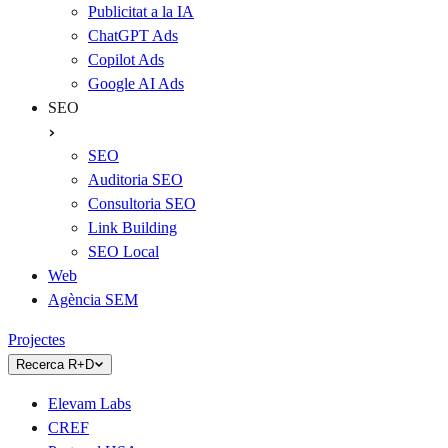
Publicitat a la IA
ChatGPT Ads
Copilot Ads
Google AI Ads
SEO
SEO
Auditoria SEO
Consultoria SEO
Link Building
SEO Local
Web
Agència SEM
Projectes
Recerca R+D
Elevam Labs
CREF