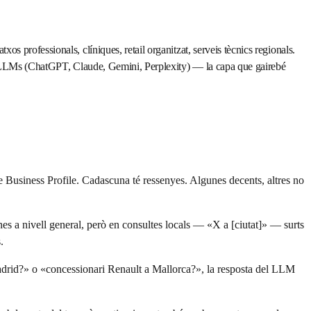
professionals, clíniques, retail organitzat, serveis tècnics regionals.
ls LLMs (ChatGPT, Claude, Gemini, Perplexity) — la capa que gairebé
gle Business Profile. Cadascuna té ressenyes. Algunes decents, altres no
nes a nivell general, però en consultes locals — «X a [ciutat]» — surts
.
Madrid?» o «concessionari Renault a Mallorca?», la resposta del LLM