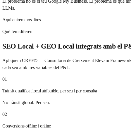
El problema no és el teu Google My Business. El problema és que ningú
LLMs.
Aquí entrem nosaltres.
Què fem diferent
SEO Local + GEO Local integrats amb el P&L
Apliquem CREF© — Consultoria de Creixement Elevam Framework — al 
cada seu amb tres variables del P&L.
01
Trànsit qualificat local atribuïble, per seu i per consulta
No trànsit global. Per seu.
02
Conversions offline i online