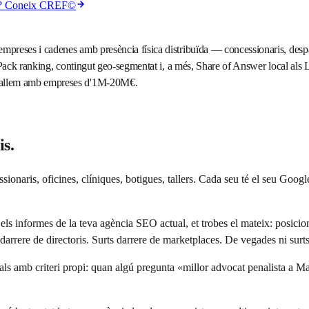
em? Coneix CREF©
ses i cadenes amb presència física distribuïda — concessionaris, despatxos 
l Pack ranking, contingut geo-segmentat i, a més, Share of Answer local a
ballem amb empreses d'1M-20M€.
is.
ssionaris, oficines, clíniques, botigues, tallers. Cada seu té el seu Goo
ls informes de la teva agència SEO actual, et trobes el mateix: posicio
 darrere de directoris. Surts darrere de marketplaces. De vegades ni surts
ls amb criteri propi: quan algú pregunta «millor advocat penalista a 