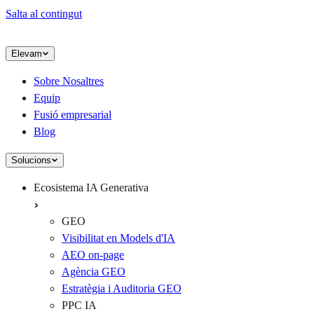
Salta al contingut
Elevam
Sobre Nosaltres
Equip
Fusió empresarial
Blog
Solucions
Ecosistema IA Generativa
GEO
Visibilitat en Models d'IA
AEO on-page
Agència GEO
Estratègia i Auditoria GEO
PPC IA