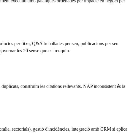
cument executiu amb palanques ordenades per impacte en negoci per
roductes per fitxa, Q&A treballades per seu, publicacions per seu
governar les 20 sense que es trenquin.
 duplicats, construïm les citations rellevants. NAP inconsistent és la
oralia, sectorials), gestió d'incidències, integració amb CRM si aplica.