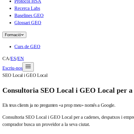
Protocol HSA
Recerca Labs
Baselines GEO
Glossari GEO
Formació
Curs de GEO
CA
/
ES
/
EN
Escriu-nos
SEO Local i GEO Local
Consultoria SEO Local i GEO Local per a 
Els teus clients ja no pregunten «a prop meu» només a Google.
Consultoria SEO Local i GEO Local per a cadenes, despatxos i emprese
comprador busca un proveïdor a la seva ciutat.