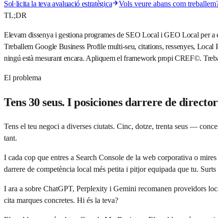
Sol·licita la teva avaluació estratègica
Vols veure abans com treball
TL;DR
Elevam dissenya i gestiona programes de SEO Local i GEO Local per a empre
Treballem Google Business Profile multi-seu, citations, ressenyes, Loca
ningú està mesurant encara. Apliquem el framework propi CREF©. Tre
El problema
Tens 30 seus. I posiciones darrere de director
Tens el teu negoci a diverses ciutats. Cinc, dotze, trenta seus — conce
tant.
I cada cop que entres a Search Console de la web corporativa o mires e
darrere de competència local més petita i pitjor equipada que tu. Surts
I ara a sobre ChatGPT, Perplexity i Gemini recomanen proveïdors loca
cita marques concretes. Hi és la teva?