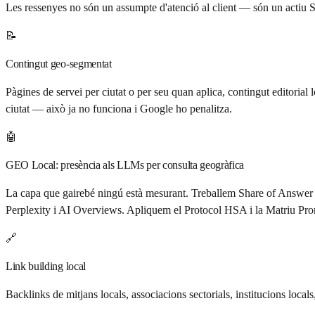
Les ressenyes no són un assumpte d'atenció al client — són un actiu 
📝
Contingut geo-segmentat
Pàgines de servei per ciutat o per seu quan aplica, contingut editori
ciutat — això ja no funciona i Google ho penalitza.
🤖
GEO Local: presència als LLMs per consulta geogràfica
La capa que gairebé ningú està mesurant. Treballem Share of Answer lo
Perplexity i AI Overviews. Apliquem el Protocol HSA i la Matriu Prom
🔗
Link building local
Backlinks de mitjans locals, associacions sectorials, institucions loca