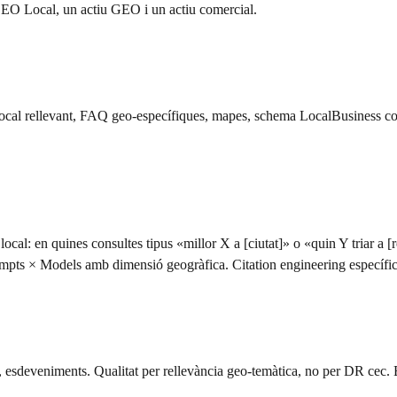
SEO Local, un actiu GEO i un actiu comercial.
al local rellevant, FAQ geo-específiques, mapes, schema LocalBusiness 
cal: en quines consultes tipus «millor X a [ciutat]» o «quin Y triar a
pts × Models amb dimensió geogràfica. Citation engineering específic 
ls, esdeveniments. Qualitat per rellevància geo-temàtica, no per DR cec.