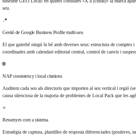
baseline GEO Local: en quines consultes «X a [ciutat]» la marca apa
seu.
📍
Gestió de Google Business Profile multi-seu
El que gairebé ningú fa bé amb diverses seus: estructura de comptes i p
coordinades amb calendari editorial central, control de canvis i suspe
🌐
NAP consistency i local citations
Auditem cada seu als directoris que importen al seu vertical i regió (se
causa silenciosa de la majoria de problemes de Local Pack que les agè
⭐
Ressenyes com a sistema
Estratègia de captura, plantilles de resposta diferenciades (positives, 