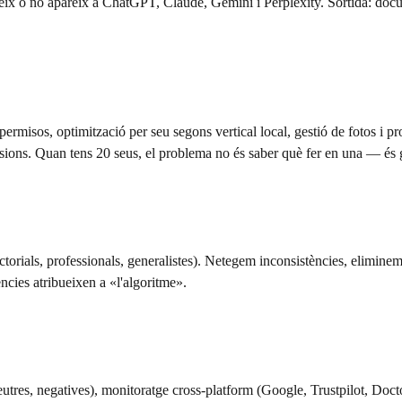
reix o no apareix a ChatGPT, Claude, Gemini i Perplexity. Sortida: do
ermisos, optimització per seu segons vertical local, gestió de fotos i p
nsions. Quan tens 20 seus, el problema no és saber què fer en una — és 
ctorials, professionals, generalistes). Netegem inconsistències, eliminem
ncies atribueixen a «l'algoritme».
neutres, negatives), monitoratge cross-platform (Google, Trustpilot, Doct