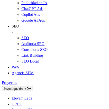
Publicidad en IA
ChatGPT Ads
Copilot Ads
Google AI Ads
SEO
SEO
Auditoría SEO
Consultoría SEO
Link Building
SEO Local
Web
Agencia SEM
Proyectos
Investigación I+D
Elevam Labs
CREF