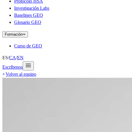
Protocolo HSA
Investigación Labs
Baselines GEO
Glosario GEO
Formación
Curso de GEO
ES
/
CA
/
EN
Escríbenos
Volver al equipo