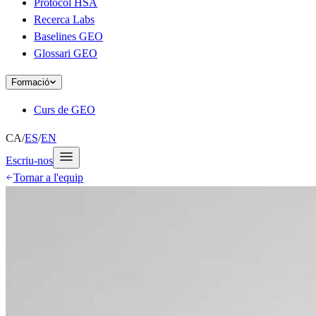
Protocol HSA
Recerca Labs
Baselines GEO
Glossari GEO
Formació
Curs de GEO
CA
/
ES
/
EN
Escriu-nos
Tornar a l'equip