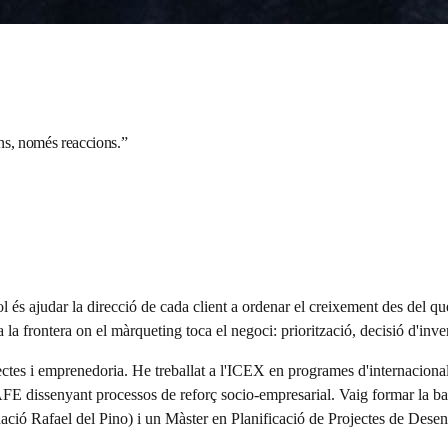
ons, només reaccions.
”
l és ajudar la direcció de cada client a ordenar el creixement des del q
la frontera on el màrqueting toca el negoci: priorització, decisió d'inve
ectes i emprenedoria. He treballat a l'ICEX en programes d'internaciona
AFE dissenyant processos de reforç socio-empresarial. Vaig formar la b
ció Rafael del Pino) i un Màster en Planificació de Projectes de Dese