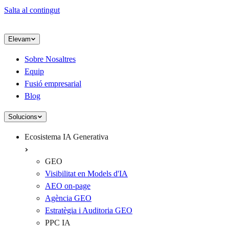
Salta al contingut
Elevam
Sobre Nosaltres
Equip
Fusió empresarial
Blog
Solucions
Ecosistema IA Generativa
GEO
Visibilitat en Models d'IA
AEO on-page
Agència GEO
Estratègia i Auditoria GEO
PPC IA