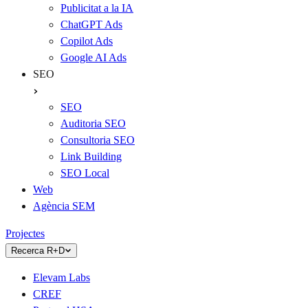
Publicitat a la IA
ChatGPT Ads
Copilot Ads
Google AI Ads
SEO
SEO
Auditoria SEO
Consultoria SEO
Link Building
SEO Local
Web
Agència SEM
Projectes
Recerca R+D
Elevam Labs
CREF