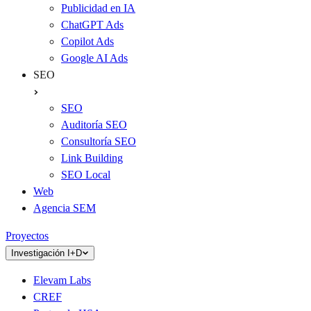
Publicidad en IA
ChatGPT Ads
Copilot Ads
Google AI Ads
SEO
SEO
Auditoría SEO
Consultoría SEO
Link Building
SEO Local
Web
Agencia SEM
Proyectos
Investigación I+D
Elevam Labs
CREF