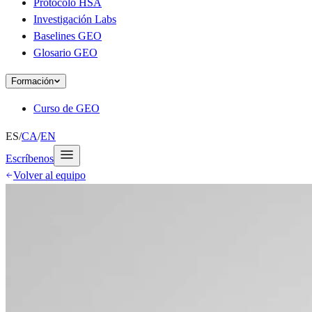
Protocolo HSA
Investigación Labs
Baselines GEO
Glosario GEO
Formación
Curso de GEO
ES
/
CA
/
EN
Escríbenos
Volver al equipo