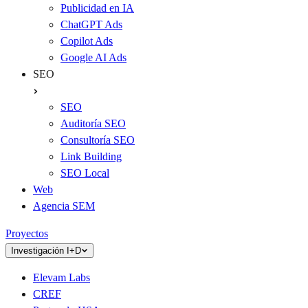
Publicidad en IA
ChatGPT Ads
Copilot Ads
Google AI Ads
SEO
SEO
Auditoría SEO
Consultoría SEO
Link Building
SEO Local
Web
Agencia SEM
Proyectos
Investigación I+D
Elevam Labs
CREF