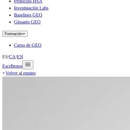
Protocolo HSA
Investigación Labs
Baselines GEO
Glosario GEO
Formación
Curso de GEO
ES
/
CA
/
EN
Escríbenos
Volver al equipo