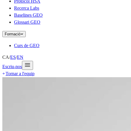
Protocol HSA
Recerca Labs
Baselines GEO
Glossari GEO
Formació
Curs de GEO
CA
/
ES
/
EN
Escriu-nos
Tornar a l'equip