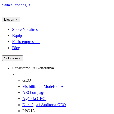
Salta al contingut
Elevam
Sobre Nosaltres
Equip
Fusió empresarial
Blog
Solucions
Ecosistema IA Generativa
GEO
Visibilitat en Models d'IA
AEO on-page
Agència GEO
Estratègia i Auditoria GEO
PPC IA