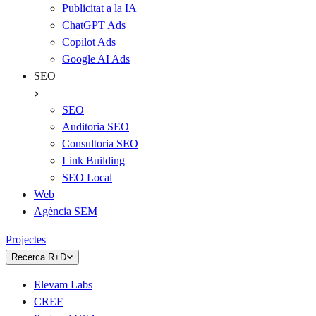
Publicitat a la IA
ChatGPT Ads
Copilot Ads
Google AI Ads
SEO
SEO
Auditoria SEO
Consultoria SEO
Link Building
SEO Local
Web
Agència SEM
Projectes
Recerca R+D
Elevam Labs
CREF