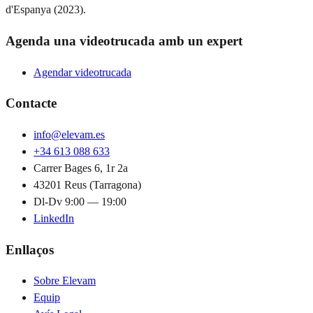
d'Espanya (2023).
Agenda una videotrucada amb un expert
Agendar videotrucada
Contacte
info@elevam.es
+34 613 088 633
Carrer Bages 6, 1r 2a
43201 Reus (Tarragona)
Dl-Dv 9:00 — 19:00
LinkedIn
Enllaços
Sobre Elevam
Equip