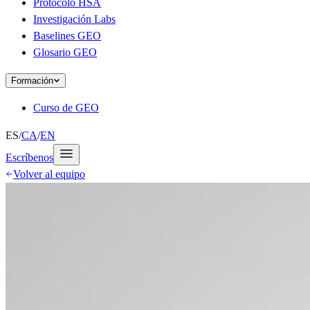
Protocolo HSA
Investigación Labs
Baselines GEO
Glosario GEO
Formación
Curso de GEO
ES
/
CA
/
EN
Escríbenos
Volver al equipo