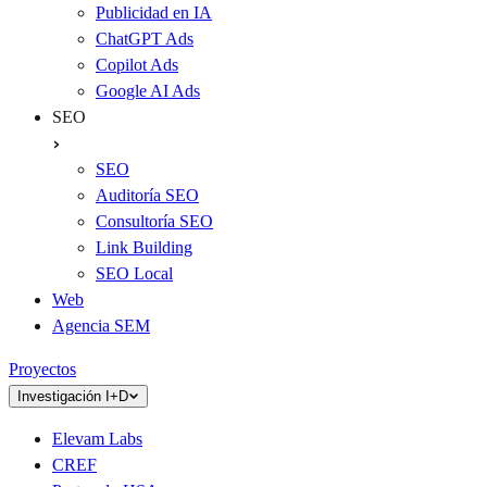
Publicidad en IA
ChatGPT Ads
Copilot Ads
Google AI Ads
SEO
SEO
Auditoría SEO
Consultoría SEO
Link Building
SEO Local
Web
Agencia SEM
Proyectos
Investigación I+D
Elevam Labs
CREF