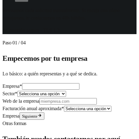
Revisamos cada solicitud manualmente. Si encaja con cómo
trabajamos, te contactamos en 48h hábiles.
Conexión segura · TLS 1.3
Paso
01
/ 04
Empecemos por tu empresa
Lo básico: a quién representas y a qué se dedica.
Empresa
*
Sector
*
Web de la empresa
Facturación anual aproximada
*
Empresa
Siguiente
Otras formas