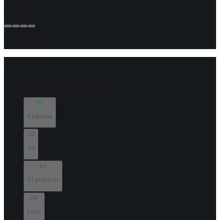
Empresa
Progreso:
0
%
Tu solicitud
Cuatro pasos · menos de 2 minutos
01
Empresa
02
Tú
03
El proyecto
04
Listo