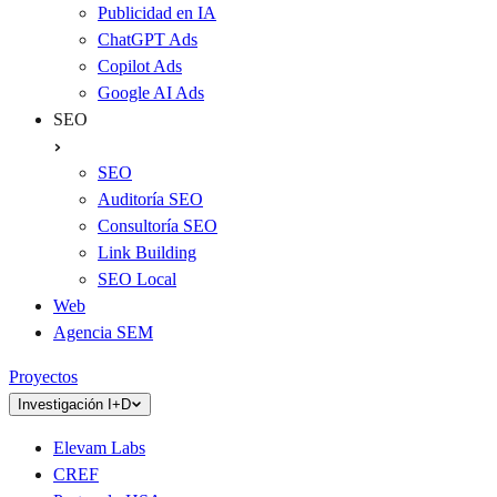
Publicidad en IA
ChatGPT Ads
Copilot Ads
Google AI Ads
SEO
SEO
Auditoría SEO
Consultoría SEO
Link Building
SEO Local
Web
Agencia SEM
Proyectos
Investigación I+D
Elevam Labs
CREF